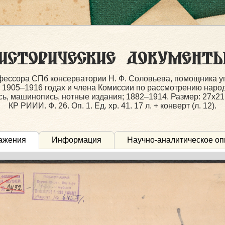
Исторические документь
фессора СПб консерватории Н. Ф. Соловьева, помощника 
 1905–1916 годах и члена Комиссии по рассмотрению народ
, машинопись, нотные издания; 1882–1914. Размер: 27х21; 2
КР РИИИ. Ф. 26. Оп. 1. Ед. хр. 41. 17 л. + конверт (л. 12).
ажения
Информация
Научно-аналитическое оп