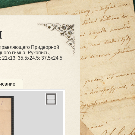
i
управляющего Придворной
ного гимна. Рукопись,
1х13; 35,5х24,5; 37,5х24,5.
исание